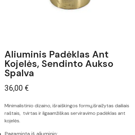
Aliuminis Padėklas Ant
Kojelės, Sendinto Aukso
Spalva
36,00
€
Minimalistinio dizaino, išraiškingos formų,išraižytas dailiais
raštais, tvirtas ir ilgaamžiškas serviravimo padėklas ant
kojelės.
Pagaminta iš aliuminio;