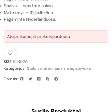
Spalva – sendinto aukso;
Matmenys – 32,5x16x9cm
Pagaminta Nyderlanduose.
Atsiprašome, ši prekė išparduota
SKU:
KLN020
Kategorijos:
Stalo serviravimas ir namų apyvoka
Dalintis:
Susiję Produktai