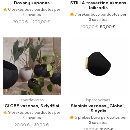
Dovanų kuponas
STILLA travertino akmens
laikrodis
6 prekės buvo parduotos per
7 prekės buvo parduotos per
3 savaites
3 savaites
20,00
€
–
200,00
€
100,00
€
50,00
€
Išpardavimas
Išpardavimas
GLOBE vazonas, 3 dydžiai
Sieninis vazonas „Globe”,
S dydis
9 prekės buvo parduotos per
5 prekės buvo parduotos per
3 savaites
3 savaites
20,00
€
–
39,00
€
46,00
€
21,00
€