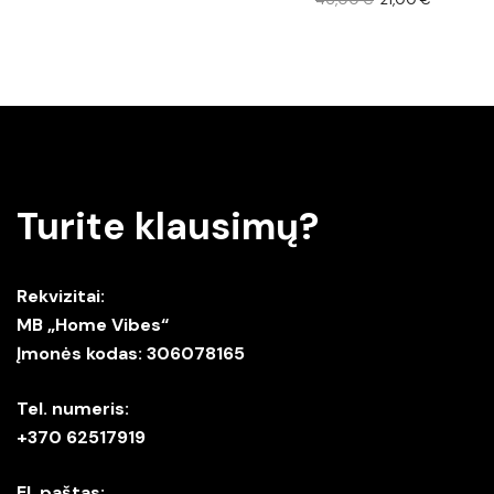
Turite klausimų?
Rekvizitai:
MB „Home Vibes“
Įmonės kodas: 306078165
Tel. numeris:
+370 62517919
El. paštas: