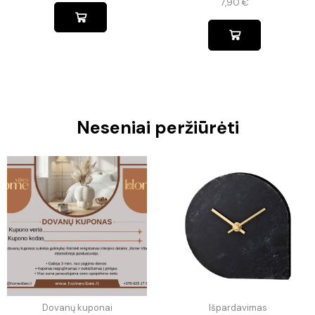
7,90
€
Neseniai peržiūrėti
Dovanų kuponai
Išpardavimas