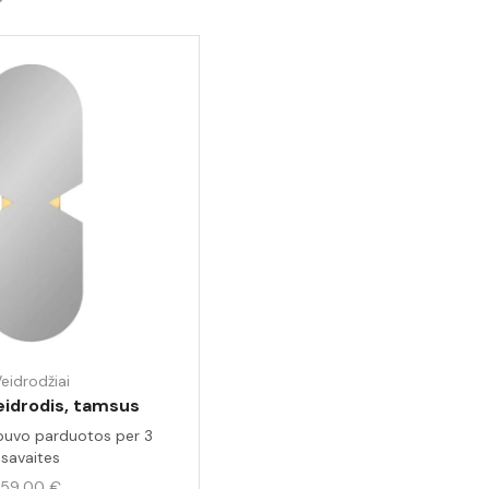
eidrodžiai
idrodis, tamsus
buvo parduotos per 3
savaites
59,00
€