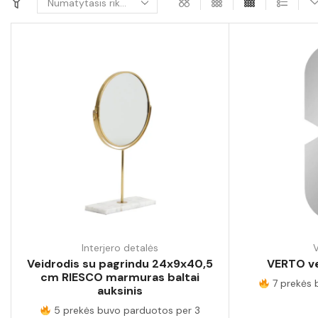
Interjero detalės
V
Veidrodis su pagrindu 24x9x40,5
VERTO ve
cm RIESCO marmuras baltai
7 prekės 
auksinis
5 prekės buvo parduotos per 3