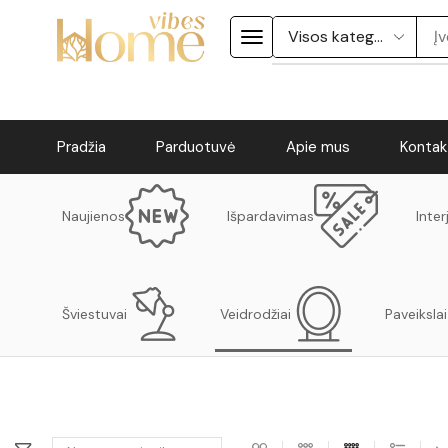
Pradžia
Parduotuvė
Apie mus
Kontak
Naujienos
Išpardavimas
Inter
Šviestuvai
Veidrodžiai
Paveikslai