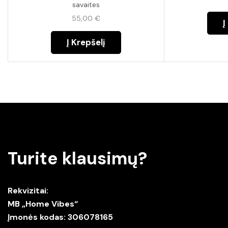
savaites
55,00
€
Į
Į Krepšelį
Turite klausimų?
Rekvizitai:
MB „Home Vibes“
Įmonės kodas: 306078165