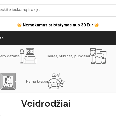
Nemokamas pristatymas nuo 30 Eur
tai
jero detalės
Taurės, stiklinės, puodeliai
Namų kvapai
Veidrodžiai