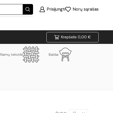
Prisijungti
Norų sąrašas
Krepšelis
0,00
€
Namų tekstilė
Baldai