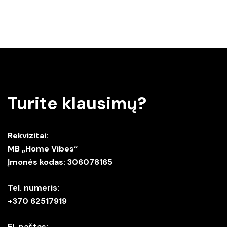
Turite klausimų?
Rekvizitai:
MB „Home Vibes“
Įmonės kodas: 306078165
Tel. numeris:
+370 62517919
El. paštas: