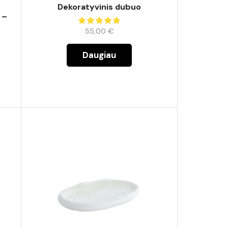
Dekoratyvinis dubuo
 –
55,00
€
Daugiau