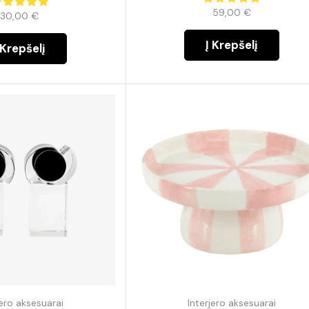
59,00
€
30,00
€
Į Krepšelį
 Krepšelį
jero aksesuarai
Interjero aksesuarai