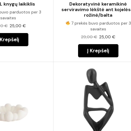
 knygų laikiklis
Dekoratyvinė keramikinė
serviravimo lėkštė ant kojelės
buvo parduotos per 3
rožinė/balta
savaites
7 prekės buvo parduotos per 3
00
€
25,00
€
savaites
29,00
€
25,00
€
 Krepšelį
Į Krepšelį