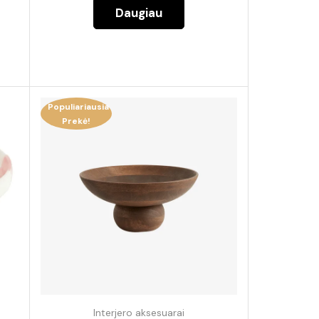
Daugiau
Populiariausia
Prekė!
Interjero aksesuarai