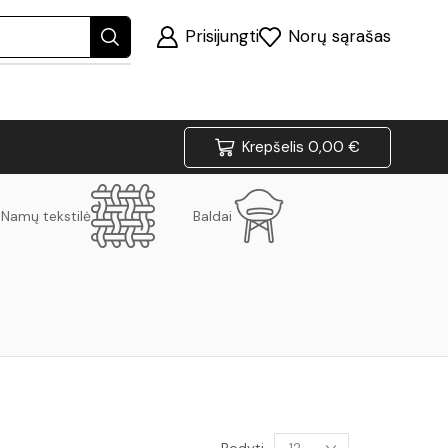
Prisijungti
Norų sąrašas
Krepšelis
0,00
€
Namų tekstilė
Baldai