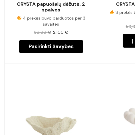
CRYSTA papuošalų dėžutė, 2
CRYSTAL
spalvos
8 prekės 
4 prekės buvo parduotos per 3
savaites
50,
30,00
€
21,00
€
Į
Pasirinkti Savybes