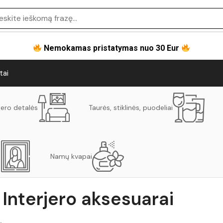
Nemokamas pristatymas nuo 30 Eur
tai
jero detalės
Taurės, stiklinės, puodeliai
Namų kvapai
Interjero aksesuarai