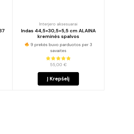
Interjero aksesuarai
 37
Indas 44,5×30,5×5,5 cm ALAINA
kreminės spalvos
3
9 prekės buvo parduotos per 3
savaites
55,00
€
Į Krepšelį