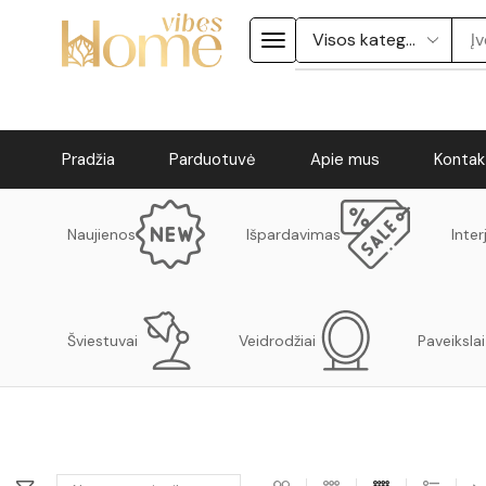
Pradžia
Parduotuvė
Apie mus
Kontak
Naujienos
Išpardavimas
Inter
Šviestuvai
Veidrodžiai
Paveikslai