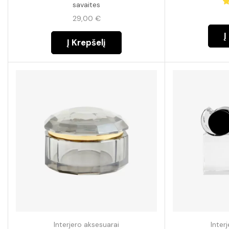
savaites
29,00
€
Į
Į Krepšelį
Interjero aksesuarai
Inter