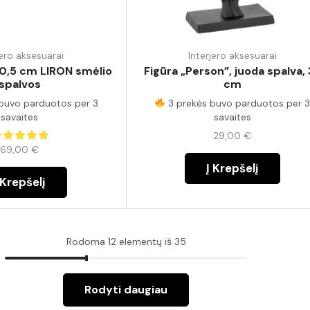
jero aksesuarai
Interjero aksesuarai
0,5 cm LIRON smėlio
Figūra „Person”, juoda spalva,
spalvos
cm
buvo parduotos per 3
3 prekės buvo parduotos per 
savaites
savaites
29,00
€
69,00
€
Į Krepšelį
 Krepšelį
Rodoma 12 elementų iš 35
Rodyti daugiau