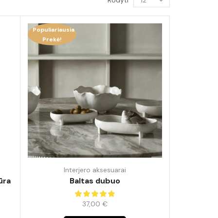
Rodyti
Populiariausia
Prekė!
Interjero aksesuarai
ūra
Baltas dubuo
3
37,00
€