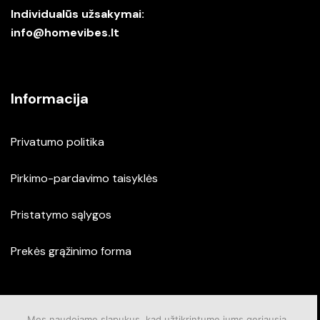
Individualūs užsakymai:
info@homevibes.lt
Informacija
Privatumo politika
Pirkimo-pardavimo taisyklės
Pristatymo sąlygos
Prekės grąžinimo forma
Mes naudojame slapukus, kad užtikrintume jums geriausią