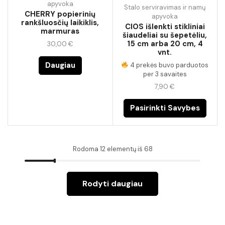
apyvoka
Stalo serviravimas ir namų
CHERRY popierinių
apyvoka
rankšluosčių laikiklis,
CIOS išlenkti stikliniai
marmuras
šiaudeliai su šepetėliu,
15 cm arba 20 cm, 4
30,00
€
vnt.
Daugiau
4 prekės buvo parduotos
per 3 savaites
7,90
€
Pasirinkti Savybes
Rodoma 12 elementų iš 68
Rodyti daugiau