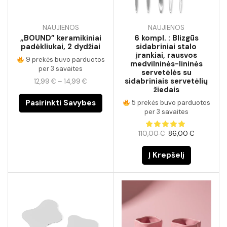
NAUJIENOS
NAUJIENOS
„BOUND” keramikiniai
6 kompl. : Blizgūs
padėkliukai, 2 dydžiai
sidabriniai stalo
įrankiai, rausvos
9 prekės buvo parduotos
medvilninės-lininės
per 3 savaites
servetėlės ​​su
sidabriniais servetėlių
12,99
€
–
14,99
€
žiedais
Pasirinkti Savybes
5 prekės buvo parduotos
per 3 savaites
110,00
€
86,00
€
Į Krepšelį