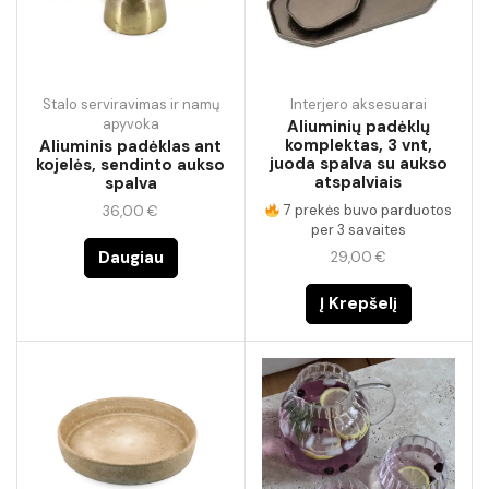
Stalo serviravimas ir namų
Interjero aksesuarai
apyvoka
Aliuminių padėklų
komplektas, 3 vnt,
Aliuminis padėklas ant
juoda spalva su aukso
kojelės, sendinto aukso
atspalviais
spalva
7 prekės buvo parduotos
36,00
€
per 3 savaites
Daugiau
29,00
€
Į Krepšelį