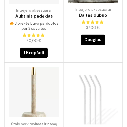
Interjero aksesuarai
Interjero aksesuarai
Baltas dubuo
Auksinis padėklas
3 prekės buvo parduotos
37,00
€
per 3 savaites
Daugiau
30,00
€
Į Krepšelį
Stalo serviravimas ir namų