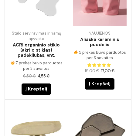
Stalo serviravimas ir namų
NAUJIENOS
apyvoka
Aliaska keraminis
puodelis
ACRI organinio stiklo
(akrilo stiklas)
5 prekės buvo parduotos
padėkliukas, vnt.
per 3 savaites
7 prekės buvo parduotos
per 3 savaites
19,00
€
17,00
€
6,50
€
4,55
€
Į Krepšelį
Į Krepšelį