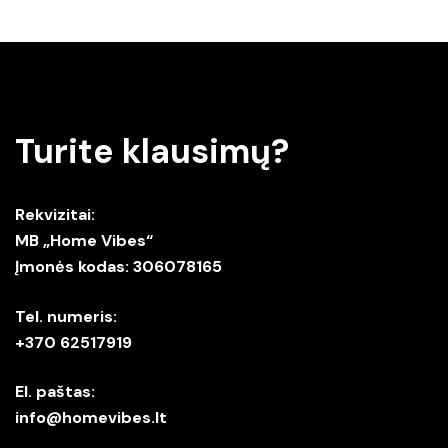
Turite klausimų?
Rekvizitai:
MB „Home Vibes“
Įmonės kodas: 306078165
Tel. numeris:
+370 62517919
El. paštas:
info@homevibes.lt