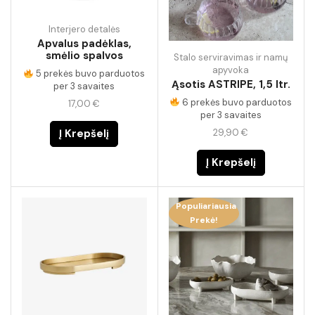
Interjero detalės
Apvalus padėklas,
smėlio spalvos
Stalo serviravimas ir namų
apyvoka
5 prekės buvo parduotos
Ąsotis ASTRIPE, 1,5 ltr.
per 3 savaites
6 prekės buvo parduotos
17,00
€
per 3 savaites
29,90
€
Į Krepšelį
Į Krepšelį
Populiariausia
Prekė!