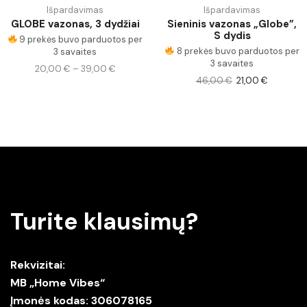
Išpardavimas
Išpardavimas
GLOBE vazonas, 3 dydžiai
Sieninis vazonas „Globe”,
S dydis
9 prekės buvo parduotos per
8 prekės buvo parduotos per
3 savaites
3 savaites
20,00
€
–
39,00
€
46,00
€
21,00
€
Turite klausimų?
Rekvizitai:
MB „Home Vibes“
Įmonės kodas: 306078165