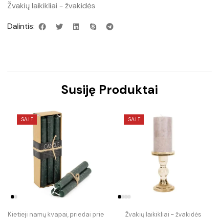
Žvakių laikikliai - žvakidės
Dalintis:
Susiję Produktai
SALE
SALE
Kietieji namų kvapai, priedai prie
Žvakių laikikliai - žvakidės