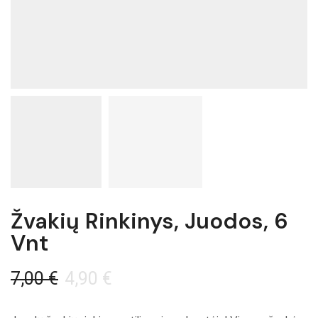
Žvakių Rinkinys, Juodos, 6
Vnt
7,00
€
4,90
€