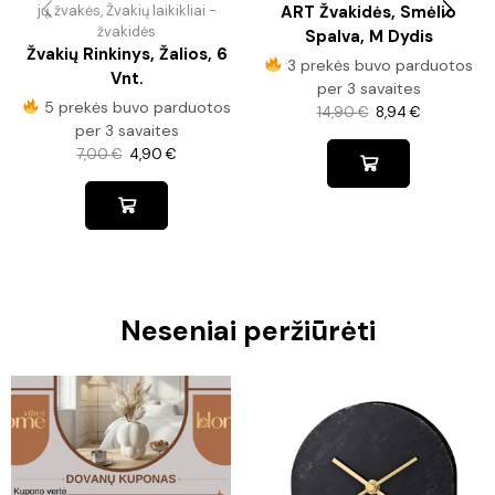
jų, žvakės
,
Žvakių laikikliai -
ART Žvakidės, Smėlio
žvakidės
Spalva, M Dydis
Žvakių Rinkinys, Žalios, 6
3 prekės buvo parduotos
Vnt.
per 3 savaites
5 prekės buvo parduotos
14,90
€
8,94
€
per 3 savaites
7,00
€
4,90
€
Neseniai peržiūrėti