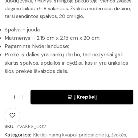
Juodų žvakių rinkinys, stilingoje pakuotėje! Vienos žvakės
degimo laikas +/- 8 valandos. Žvakės modernaus dizaino,
tarsi sendintos spalvos, 20 cm ilgio.
Spalva – juoda;
Matmenys – 2.15 cm x 2.15 cm x 20 cm;
Pagaminta Nyderlanduose;
Prekė iš dalies yra rankų darbo, tad nežymiai gali
skirtis spalvos, apdailos ir dydžiai, kas ir yra unikalios
šios prekės išvaizdos dalis.
Į Krepšelį
SKU:
ZVAKES_002
Kategorijos:
Kietieji namų kvapai, priedai prie jų, žvakės
,