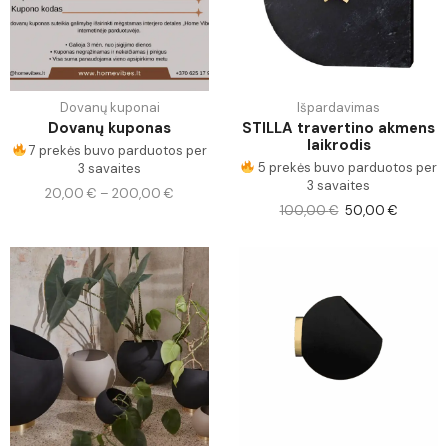
Dovanų kuponai
Išpardavimas
Dovanų kuponas
STILLA travertino akmens
laikrodis
7 prekės buvo parduotos per
5 prekės buvo parduotos per
3 savaites
3 savaites
20,00
€
–
200,00
€
100,00
€
50,00
€