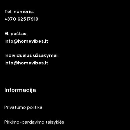
Tel. numeris:
+370 62517919
El. paštas:
info@homevibes.lt
Individualūs užsakymai:
info@homevibes.lt
Informacija
Privatumo politika
Pirkimo-pardavimo taisyklės