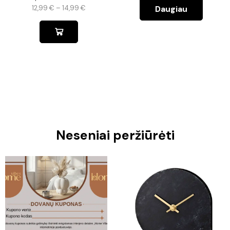
Daugiau
12,99
€
–
14,99
€
Neseniai peržiūrėti