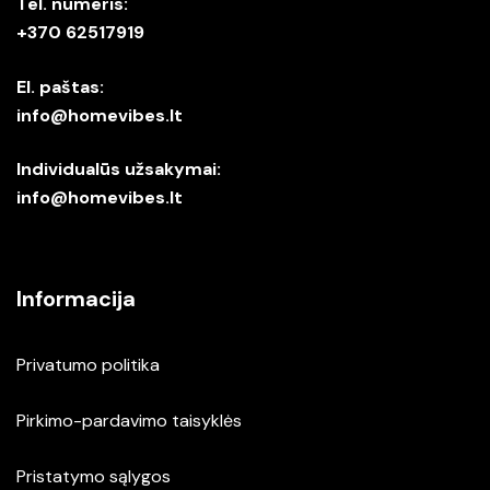
Tel. numeris:
+370 62517919
El. paštas:
info@homevibes.lt
Individualūs užsakymai:
info@homevibes.lt
Informacija
Privatumo politika
Pirkimo-pardavimo taisyklės
Pristatymo sąlygos