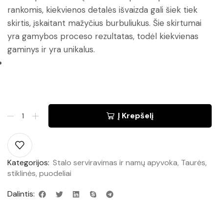
rankomis, kiekvienos detalės išvaizda gali šiek tiek
skirtis, įskaitant mažyčius burbuliukus. Šie skirtumai
yra gamybos proceso rezultatas, todėl kiekvienas
gaminys ir yra unikalus.
Į Krepšelį
Kategorijos:
Stalo serviravimas ir namų apyvoka
,
Taurės,
stiklinės, puodeliai
Dalintis: