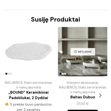
Susiję Produktai
NETURIME
NAUJIENOS
,
Stalo serviravimas
Interjero aksesuarai
,
ir namų apyvoka
NAUJIENOS
,
Stalo serviravimas
„BOUND” Keramikiniai
ir namų apyvoka
Baltas Dubuo
Padėkliukai, 2 Dydžiai
37,00
€
5 prekės buvo parduotos
per 3 savaites