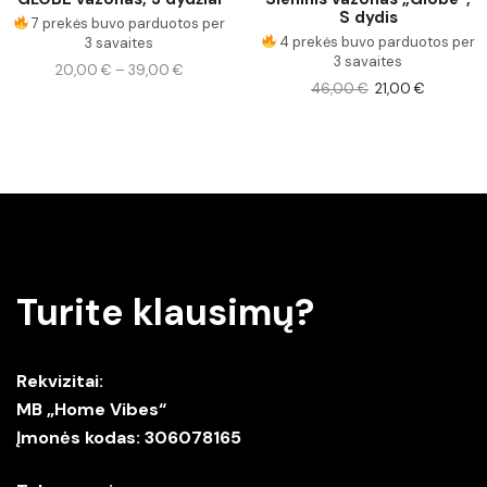
S dydis
7 prekės buvo parduotos per
4 prekės buvo parduotos per
3 savaites
3 savaites
20,00
€
–
39,00
€
46,00
€
21,00
€
Turite klausimų?
Rekvizitai:
MB „Home Vibes“
Įmonės kodas: 306078165