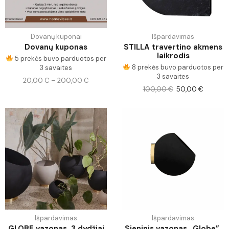
Dovanų kuponai
Išpardavimas
Dovanų kuponas
STILLA travertino akmens
laikrodis
5 prekės buvo parduotos per
8 prekės buvo parduotos per
3 savaites
3 savaites
20,00
€
–
200,00
€
100,00
€
50,00
€
Išpardavimas
Išpardavimas
GLOBE vazonas, 3 dydžiai
Sieninis vazonas „Globe”,