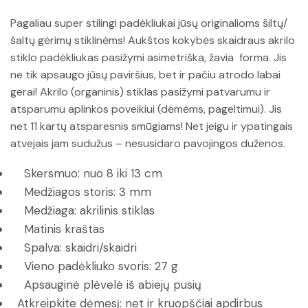
Pagaliau super stilingi padėkliukai jūsų originalioms šiltų/
šaltų gėrimų stiklinėms! Aukštos kokybės skaidraus akrilo
stiklo padėkliukas pasižymi asimetriška, žavia forma. Jis
ne tik apsaugo jūsų paviršius, bet ir pačiu atrodo labai
gerai! Akrilo (organinis) stiklas pasižymi patvarumu ir
atsparumu aplinkos poveikiui (dėmėms, pageltimui). Jis
net 11 kartų atsparesnis smūgiams! Net jeigu ir ypatingais
atvejais jam sudužus – nesusidaro pavojingos duženos.
Skersmuo: nuo 8 iki 13 cm
Medžiagos storis: 3 mm
Medžiaga: akrilinis stiklas
Matinis kraštas
Spalva: skaidri/skaidri
Vieno padėkliuko svoris: 27 g
Apsauginė plėvelė iš abiejų pusių
Atkreipkite dėmesį: net ir kruopščiai apdirbus