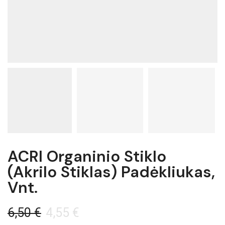
ACRI Organinio Stiklo
(akrilo Stiklas) Padėkliukas,
Vnt.
6,50
€
4,55
€