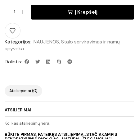
Į Krepšelį
Kategorijos:
NAUJIENOS
,
Stalo serviravimas ir namų
apyvoka
Dalintis:
Atsiliepimai (0)
ATSILIEPIMAI
Kol kas atsiliepimų nėra.
BŪKITE PIRMAS, PATEIKĘS ATSILIEPIMĄ „STAČIAKAMPIS