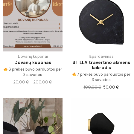
Dovanų kuponai
Išpardavimas
Dovanų kuponas
STILLA travertino akmens
laikrodis
6 prekės buvo parduotos per
7 prekės buvo parduotos per
3 savaites
3 savaites
20,00
€
–
200,00
€
100,00
€
50,00
€