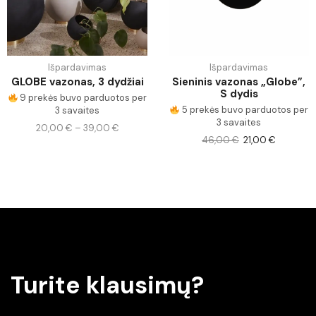
Išpardavimas
Išpardavimas
GLOBE vazonas, 3 dydžiai
Sieninis vazonas „Globe”,
S dydis
9 prekės buvo parduotos per
5 prekės buvo parduotos per
3 savaites
3 savaites
20,00
€
–
39,00
€
46,00
€
21,00
€
Turite klausimų?