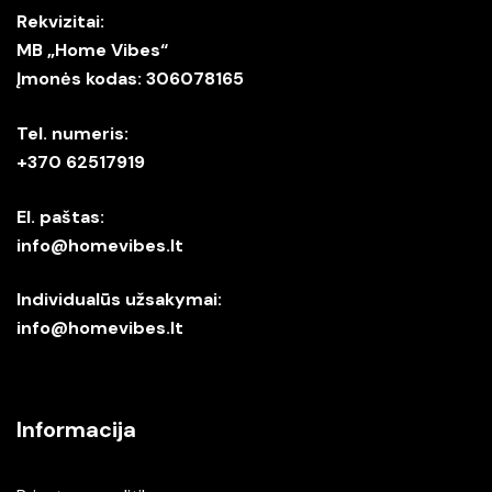
Rekvizitai:
MB „Home Vibes“
Įmonės kodas: 306078165
Tel. numeris:
+370 62517919
El. paštas:
info@homevibes.lt
Individualūs užsakymai:
info@homevibes.lt
Informacija