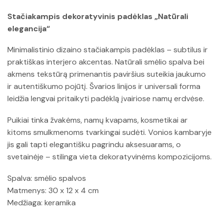
Stačiakampis dekoratyvinis padėklas „Natūrali
elegancija“
Minimalistinio dizaino stačiakampis padėklas – subtilus ir
praktiškas interjero akcentas. Natūrali smėlio spalva bei
akmens tekstūrą primenantis paviršius suteikia jaukumo
ir autentiškumo pojūtį. Švarios linijos ir universali forma
leidžia lengvai pritaikyti padėklą įvairiose namų erdvėse.
Puikiai tinka žvakėms, namų kvapams, kosmetikai ar
kitoms smulkmenoms tvarkingai sudėti. Vonios kambaryje
jis gali tapti elegantišku pagrindu aksesuarams, o
svetainėje – stilinga vieta dekoratyvinėms kompozicijoms.
Spalva: smėlio spalvos
Matmenys: 30 x 12 x 4 cm
Medžiaga: keramika