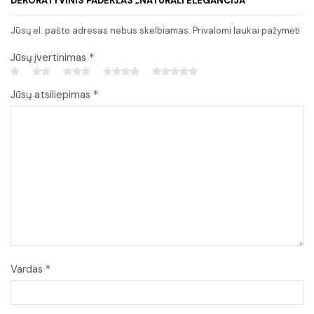
DEKORATYVINIS PADĖKLAS „NATŪRALI ELEGANCIJA““
Jūsų el. pašto adresas nebus skelbiamas. Privalomi laukai pažymėti
Jūsų įvertinimas
*
Jūsų atsiliepimas
*
Vardas
*