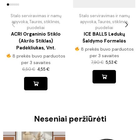
Stalo serviravimas ir namų
Stalo serviravimas ir namų
apyvoka
,
Taurės, stiklinės,
apyvoka
,
Taurės, stiklinės,
puodeliai
puodeliai
ACRI Organinio Stiklo
ICE BALLS Ledukų
(akrilo Stiklas)
Šaldymo Formelės
Padėkliukas, Vnt.
8 prekės buvo parduotos
per 3 savaites
8 prekės buvo parduotos
per 3 savaites
7,90
€
5,53
€
6,50
€
4,55
€
Neseniai peržiūrėti