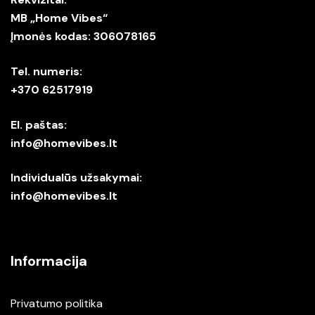
MB „Home Vibes“
Įmonės kodas: 306078165
Tel. numeris:
+370 62517919
El. paštas:
info@homevibes.lt
Individualūs užsakymai:
info@homevibes.lt
Informacija
Privatumo politika