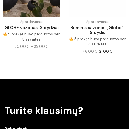
Išpardavimas
Išpardavimas
GLOBE vazonas, 3 dydžiai
Sieninis vazonas „Globe”,
S dydis
9 prekės buvo parduotos per
5 prekės buvo parduotos per
3 savaites
3 savaites
20,00
€
–
39,00
€
46,00
€
21,00
€
Turite klausimų?
Rekvizitai: