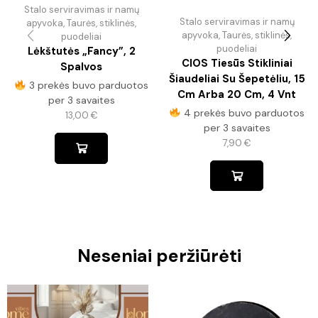
Stalo serviravimas ir namų
Stalo serviravimas ir namų
apyvoka
,
Taurės, stiklinės,
apyvoka
,
Taurės, stiklinės,
puodeliai
puodeliai
Lėkštutės „Fancy”, 2
CIOS Tiesūs Stikliniai
Spalvos
Šiaudeliai Su Šepetėliu, 15
3 prekės buvo parduotos
Cm Arba 20 Cm, 4 Vnt
per 3 savaites
4 prekės buvo parduotos
13,00
€
per 3 savaites
7,90
€
Neseniai peržiūrėti