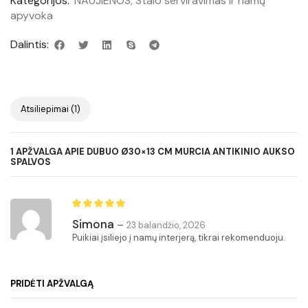
Kategorijos:
NAUJIENOS
,
Stalo serviravimas ir namų
apyvoka
Dalintis:
Atsiliepimai (1)
1 APŽVALGA APIE
DUBUO Ø30×13 CM MURCIA ANTIKINIO AUKSO
SPALVOS
Simona
–
23 balandžio, 2026
Puikiai įsiliejo į namų interjerą, tikrai rekomenduoju.
PRIDĖTI APŽVALGĄ