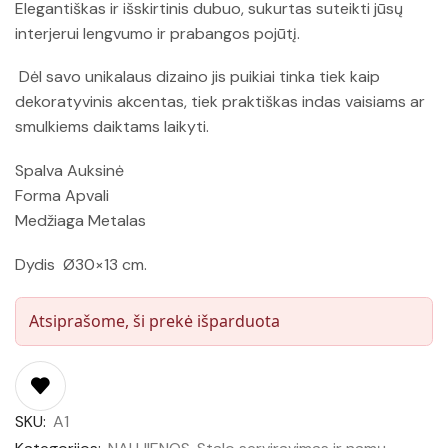
Elegantiškas ir išskirtinis dubuo, sukurtas suteikti jūsų
interjerui lengvumo ir prabangos pojūtį.
Dėl savo unikalaus dizaino jis puikiai tinka tiek kaip
dekoratyvinis akcentas, tiek praktiškas indas vaisiams ar
smulkiems daiktams laikyti.
Spalva Auksinė
Forma Apvali
Medžiaga Metalas
Dydis Ø30×13 cm.
Atsiprašome, ši prekė išparduota
SKU:
A1