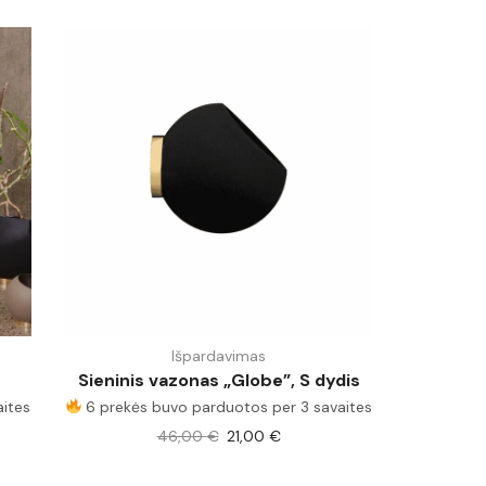
Išpardavimas
Sieninis vazonas „Globe”, S dydis
aites
6 prekės buvo parduotos per 3 savaites
46,00
€
21,00
€