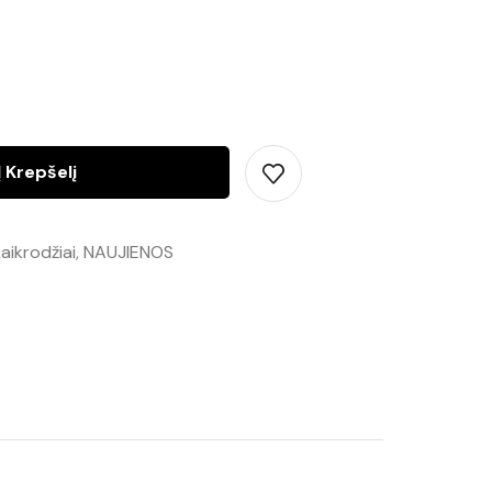
Į Krepšelį
aikrodžiai
,
NAUJIENOS