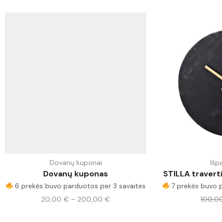
Dovanų kuponai
Išp
Dovanų kuponas
STILLA travert
6 prekės buvo parduotos per 3 savaites
7 prekės buvo p
20,00
€
–
200,00
€
100,0