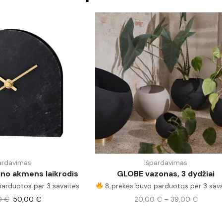
ardavimas
Išpardavimas
ino akmens laikrodis
GLOBE vazonas, 3 dydžiai
arduotos per 3 savaites
8 prekės buvo parduotos per 3 sav
0
€
50,00
€
20,00
€
–
39,00
€