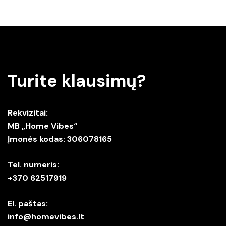
Turite klausimų?
Rekvizitai:
MB „Home Vibes“
Įmonės kodas: 306078165
Tel. numeris:
+370 62517919
El. paštas:
info@homevibes.lt