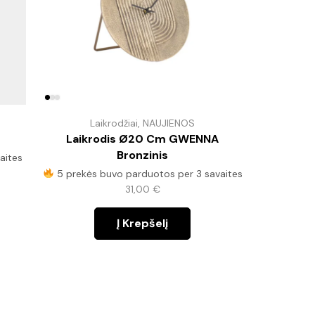
s
Laikrodžiai
,
NAUJIENOS
L
Laikrodis Ø20 Cm GWENNA
Laikrodi
Bronzinis
aites
5 prekės
5 prekės buvo parduotos per 3 savaites
31,00
€
Į Krepšelį