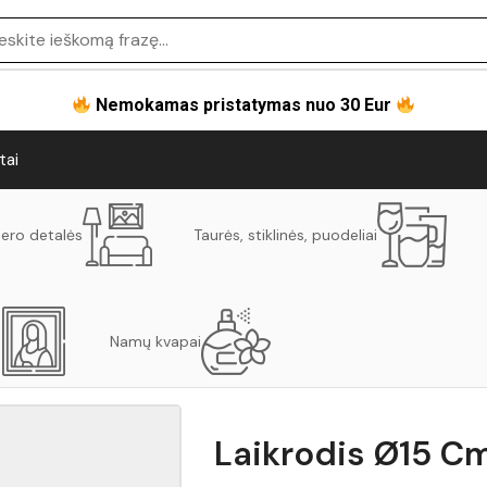
Nemokamas pristatymas nuo 30 Eur
tai
jero detalės
Taurės, stiklinės, puodeliai
Namų kvapai
Laikrodis Ø15 C