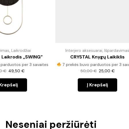
vimas
,
Laikrodžiai
Interjero aksesuarai
,
Išpardavima
s Laikrodis „SWING”
CRYSTAL Knygų Laikiklis
parduotos per 3 savaites
7 prekės buvo parduotos per 3 sav
00
€
49,50
€
50,00
€
25,00
€
 Krepšelį
Į Krepšelį
Neseniai peržiūrėti