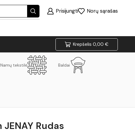
Prisijungti
Norų sąrašas
Krepšelis
0,00
€
Namų tekstilė
Baldai
m JENAY Rudas