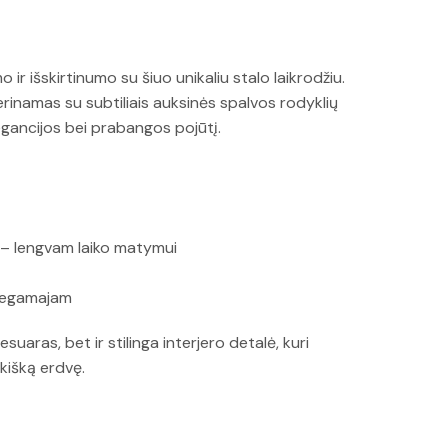
ir išskirtinumo su šiuo unikaliu stalo laikrodžiu.
erinamas su subtiliais auksinės spalvos rodyklių
legancijos bei prabangos pojūtį.
 – lengvam laiko matymui
 miegamajam
esuaras, bet ir stilinga interjero detalė, kuri
ikišką erdvę.