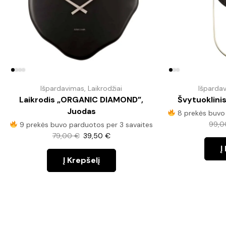
Išpardavimas
,
Laikrodžiai
Išparda
Laikrodis „ORGANIC DIAMOND”,
Švytuoklini
Juodas
8 prekės buvo 
99,
9 prekės buvo parduotos per 3 savaites
79,00
€
39,50
€
Į
Į Krepšelį