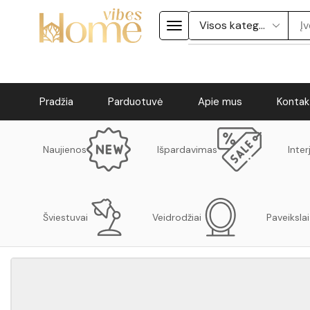
Pradžia
Parduotuvė
Apie mus
Kontak
Naujienos
Išpardavimas
Inter
Šviestuvai
Veidrodžiai
Paveikslai