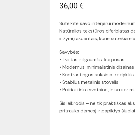
36,00
€
Suteikite savo interjerui modernumo 
Natūralios tekstūros ciferblatas d
ir žymų akcentais, kurie suteikia e
Savybės:
• Tvirtas ir ilgaamžis korpusas
• Modernus, minimalistinis dizainas
• Kontrastingos auksinės rodyklės
• Stabilus metalinis stovelis
• Puikiai tinka svetainei, biurui ar
Šis laikrodis – ne tik praktiškas aks
pritrauks dėmesį ir papildys šiuola