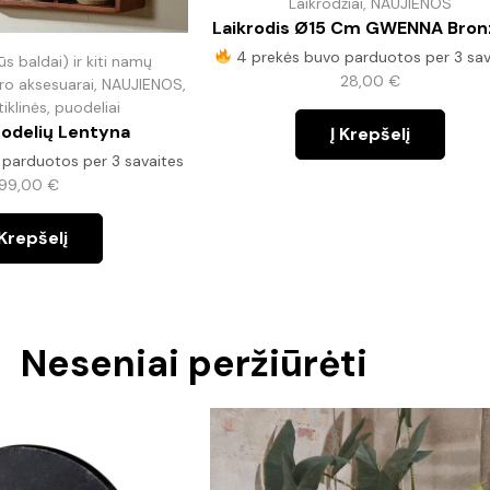
Laikrodžiai
,
NAUJIENOS
Laikrodis Ø15 Cm GWENNA Bronz
4 prekės buvo parduotos per 3 sav
ūs baldai) ir kiti namų
28,00
€
ero aksesuarai
,
NAUJIENOS
,
tiklinės, puodeliai
odelių Lentyna
Į Krepšelį
parduotos per 3 savaites
99,00
€
 Krepšelį
Neseniai peržiūrėti