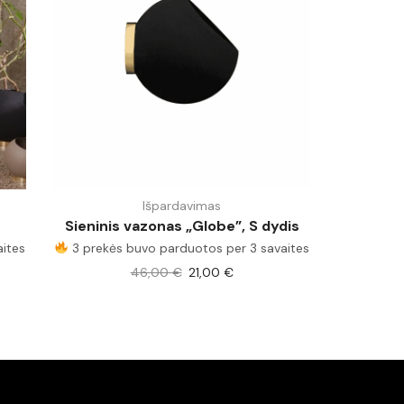
Išpardavimas
Sieninis vazonas „Globe”, S dydis
ites
3 prekės buvo parduotos per 3 savaites
46,00
€
21,00
€