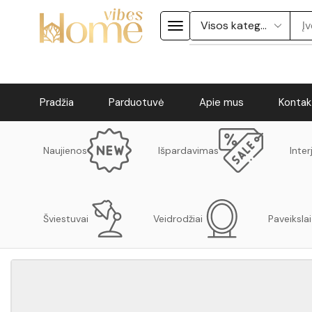
Pradžia
Parduotuvė
Apie mus
Kontak
Naujienos
Išpardavimas
Inter
Šviestuvai
Veidrodžiai
Paveikslai