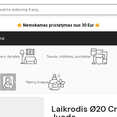
Nemokamas pristatymas nuo 30 Eur
tai
jero detalės
Taurės, stiklinės, puodeliai
Namų kvapai
Laikrodis Ø20 C