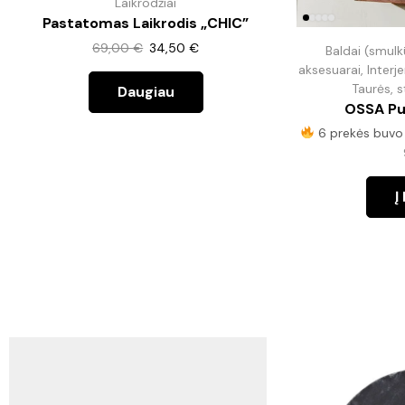
Laikrodžiai
Pastatomas Laikrodis „CHIC”
69,00
€
34,50
€
Baldai (smulk
aksesuarai
,
Interj
Taurės, s
Daugiau
OSSA Pu
6 prekės buvo 
Į