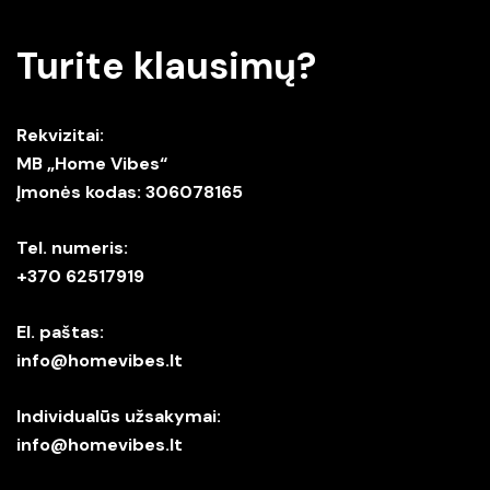
Turite klausimų?
Rekvizitai:
MB „Home Vibes“
Įmonės kodas: 306078165
Tel. numeris:
+370 62517919
El. paštas:
info@homevibes.lt
Individualūs užsakymai:
info@homevibes.lt