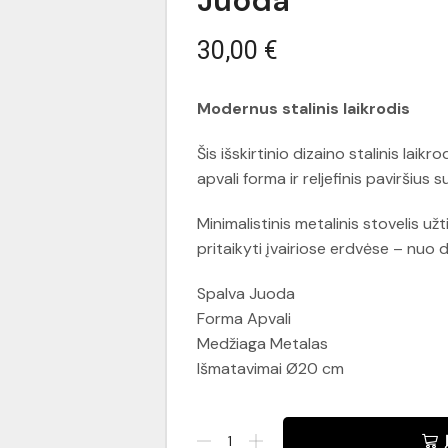
Juoda
30,00
€
Modernus stalinis laikrodis
Šis išskirtinio dizaino stalinis laik
apvali forma ir reljefinis paviršius 
Minimalistinis metalinis stovelis užti
pritaikyti įvairiose erdvėse – nuo d
Spalva Juoda
Forma Apvali
Medžiaga Metalas
Išmatavimai Ø20 cm