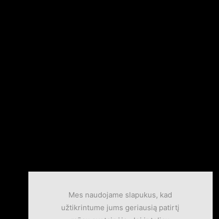
Mes naudojame slapukus, kad
užtikrintume jums geriausią patirtį