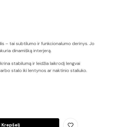
rodis – tai subtilumo ir funkcionalumo derinys. Jo
sukuria dinamišką interjerą.
krina stabilumą ir leidžia laikrodį lengvai
arbo stalo iki lentynos ar naktinio staliuko.
Į Krepšelį