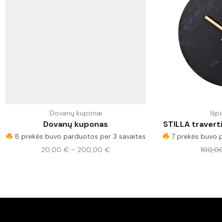
Dovanų kuponai
Išp
Dovanų kuponas
STILLA travert
8 prekės buvo parduotos per 3 savaites
7 prekės buvo p
20,00
€
–
200,00
€
100,0