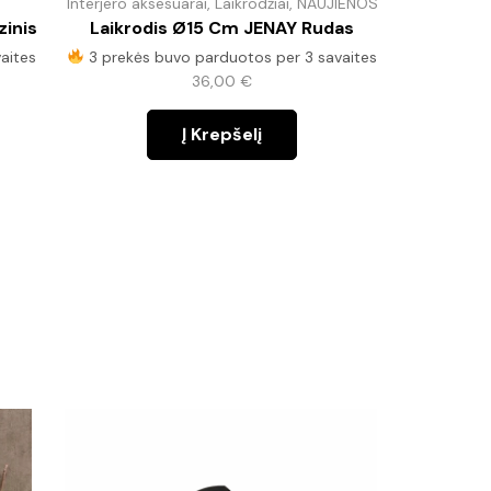
Interjero aksesuarai
,
Laikrodžiai
,
NAUJIENOS
Interjero 
inis
Laikrodis Ø15 Cm JENAY Rudas
Laikrodis
Cm M
aites
3 prekės buvo parduotos per 3 savaites
36,00
€
4 prekės
Į Krepšelį