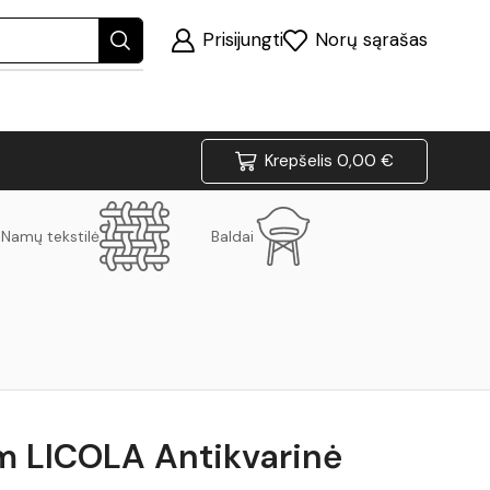
Prisijungti
Norų sąrašas
Krepšelis
0,00
€
Namų tekstilė
Baldai
m LICOLA Antikvarinė