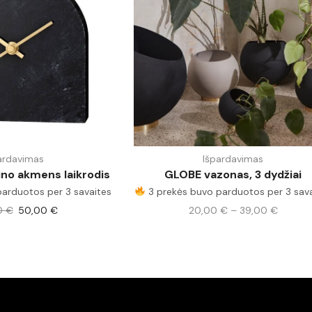
ardavimas
Išpardavimas
ino akmens laikrodis
GLOBE vazonas, 3 dydžiai
arduotos per 3 savaites
3 prekės buvo parduotos per 3 sava
0
€
50,00
€
20,00
€
–
39,00
€