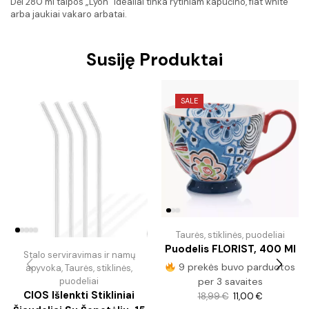
Dėl 280 ml talpos „Lyon“ idealiai tinka rytiniam kapučino, flat white
arba jaukiai vakaro arbatai.
Susiję Produktai
SALE
Taurės, stiklinės, puodeliai
Puodelis FLORIST, 400 Ml
Stalo serviravimas ir namų
9 prekės buvo parduotos
apyvoka
,
Taurės, stiklinės,
puodeliai
per 3 savaites
CIOS Išlenkti Stikliniai
18,99
€
11,00
€