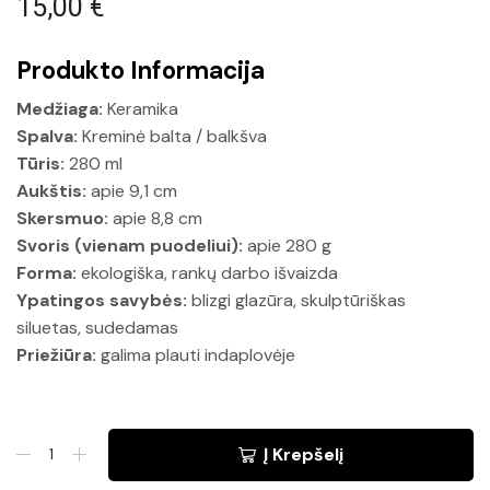
15,00
€
Produkto Informacija
Medžiaga:
Keramika
Spalva:
Kreminė balta / balkšva
Tūris:
280 ml
Aukštis:
apie 9,1 cm
Skersmuo:
apie 8,8 cm
Svoris (vienam puodeliui):
apie 280 g
Forma:
ekologiška, rankų darbo išvaizda
Ypatingos savybės:
blizgi glazūra, skulptūriškas
siluetas, sudedamas
Priežiūra:
galima plauti indaplovėje
Į Krepšelį