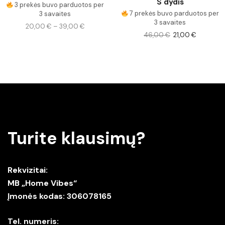
S dydis
3 prekės buvo parduotos per
7 prekės buvo parduotos per
3 savaites
3 savaites
20,00
€
–
39,00
€
46,00
€
21,00
€
Turite klausimų?
Rekvizitai:
MB „Home Vibes“
Įmonės kodas: 306078165
Tel. numeris: