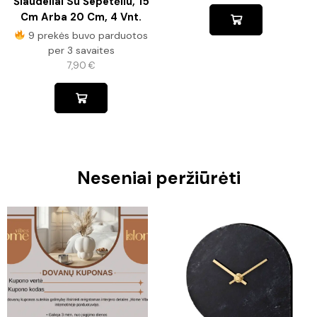
Šiaudeliai Su Šepetėliu, 15
Cm Arba 20 Cm, 4 Vnt.
9 prekės buvo parduotos
per 3 savaites
7,90
€
Neseniai peržiūrėti