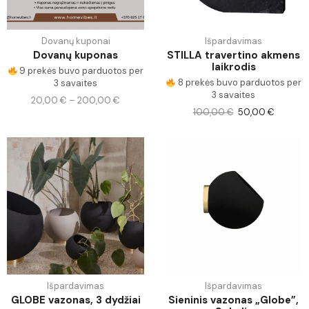
Dovanų kuponai
Išpardavimas
Dovanų kuponas
STILLA travertino akmens
laikrodis
9 prekės buvo parduotos per
8 prekės buvo parduotos per
3 savaites
3 savaites
20,00
€
–
200,00
€
100,00
€
50,00
€
Išpardavimas
Išpardavimas
GLOBE vazonas, 3 dydžiai
Sieninis vazonas „Globe”,