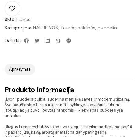
SKU:
Lionas
Kategorijos:
NAUJIENOS
,
Taurės, stiklinės, puodeliai
Dalintis:
Aprašymas
Produkto Informacija
„Lyon“ puodelis puikiai suderina menišką žavesį ir modernų dizainą.
Švelniai išlenkta forma ir kiek netaisyklingas paviršius sukuria
įspūdį, kad jis buvo lipdytas rankomis – kiekvienas puodelis yra
unikalus.
Blizgus kreminės balkšvos spalvos glajus suteikia natūralumo pojūtį
ir padaro jūsų kavą, arbatą ar matcha dar ypatingesnę.