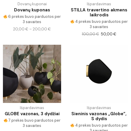
Dovanų kuponai
Išpardavimas
Dovanų kuponas
STILLA travertino akmens
laikrodis
6 prekės buvo parduotos per
4 prekės buvo parduotos per
3 savaites
3 savaites
20,00
€
–
200,00
€
100,00
€
50,00
€
Išpardavimas
Išpardavimas
GLOBE vazonas, 3 dydžiai
Sieninis vazonas „Globe”,
S dydis
7 prekės buvo parduotos per
4 prekės buvo parduotos per
3 savaites
3 savaites