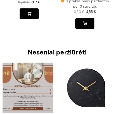
9 prekės buvo parduotos
10,95
€
7,67
€
per 3 savaites
6,50
€
4,55
€
Neseniai peržiūrėti