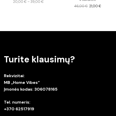
20,00
€
–
39,00
€
46,00
€
21,00
€
Turite klausimų?
Rekvizitai:
MB „Home Vibes“
Įmonės kodas: 306078165
Tel. numeris:
+370 62517919