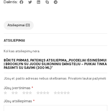
Dalintis:
Atsiliepimai (0)
ATSILIEPIMAI
Kol kas atsiliepimų nėra.
BŪKITE PIRMAS, PATEIKĘS ATSILIEPIMĄ „PUODELIAI IŠSINEŠIMUI
| BROOKLYN SU JUODU SILIKONINIU DANGTELIU – PUIKIAI TINKA
PASIIMTI SU SAVIMI (300 ML)“
Jūsų el. pašto adresas nebus skelbiamas. Privalomi laukai pažymėti
Jūsų įvertinimas
*
Jūsų atsiliepimas
*