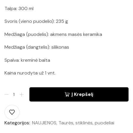
Talpa: 300 ml
Svoris (vieno puodelio): 235 g
Medžiaga (puodelis): akmens masės keramika
Medžiaga (dangtelis): silikonas
Spalva: kreminė balta
Kaina nurodyta už 1 vnt.
Į Krepšelį
Kategorijos:
NAUJIENOS
,
Taurės, stiklinės, puodeliai