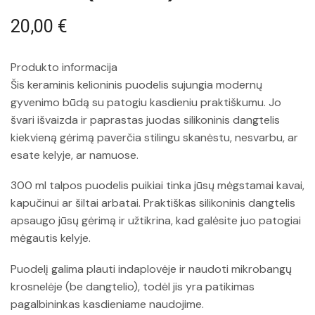
20,00
€
Produkto informacija
Šis keraminis kelioninis puodelis sujungia modernų
gyvenimo būdą su patogiu kasdieniu praktiškumu. Jo
švari išvaizda ir paprastas juodas silikoninis dangtelis
kiekvieną gėrimą paverčia stilingu skanėstu, nesvarbu, ar
esate kelyje, ar namuose.
300 ml talpos puodelis puikiai tinka jūsų mėgstamai kavai,
kapučinui ar šiltai arbatai. Praktiškas silikoninis dangtelis
apsaugo jūsų gėrimą ir užtikrina, kad galėsite juo patogiai
mėgautis kelyje.
Puodelį galima plauti indaplovėje ir naudoti mikrobangų
krosnelėje (be dangtelio), todėl jis yra patikimas
pagalbininkas kasdieniame naudojime.