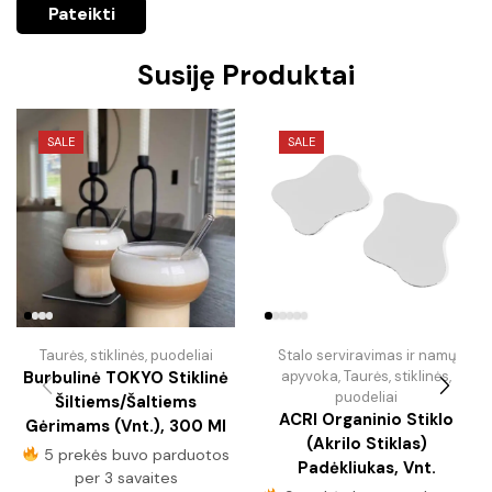
Susiję Produktai
SALE
SALE
Taurės, stiklinės, puodeliai
Stalo serviravimas ir namų
Burbulinė TOKYO Stiklinė
apyvoka
,
Taurės, stiklinės,
puodeliai
Šiltiems/šaltiems
ACRI Organinio Stiklo
Gėrimams (vnt.), 300 Ml
(akrilo Stiklas)
5 prekės buvo parduotos
Padėkliukas, Vnt.
per 3 savaites