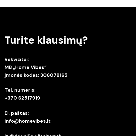
Turite klausimų?
Rekvizitai:
MB „Home Vibes“
Įmonės kodas: 306078165
Tel. numeris:
+370 62517919
El. paštas:
info@homevibes.lt