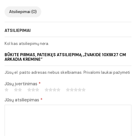
Atsiliepimai (0)
ATSILIEPIMAI
Kol kas atsiliepimų nėra.
BŪKITE PIRMAS, PATEIKĘS ATSILIEPIMĄ „ŽVAKIDĖ 10X9X27 CM
ARKADIA KREMINĖ“
Jūsų el. pašto adresas nebus skelbiamas. Privalomi laukai pažymėti
Jūsų įvertinimas
*
Jūsų atsiliepimas
*