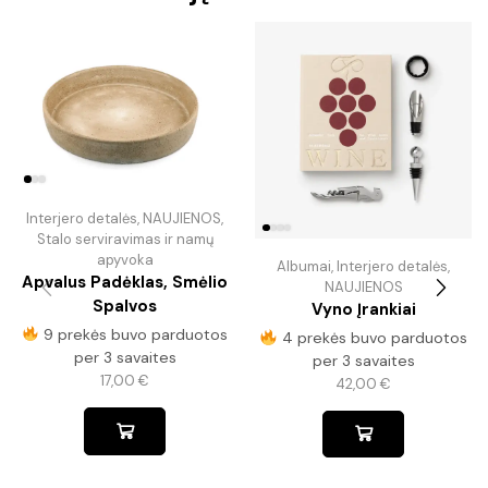
Interjero detalės
,
NAUJIENOS
,
Stalo serviravimas ir namų
apyvoka
Albumai
,
Interjero detalės
,
Apvalus Padėklas, Smėlio
NAUJIENOS
Spalvos
Vyno Įrankiai
9 prekės buvo parduotos
4 prekės buvo parduotos
per 3 savaites
per 3 savaites
17,00
€
42,00
€