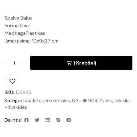
Spalva Balta
Forma Ovali
MedžiagaPlastikas
Išmatavimai 10x9x27 cm
Į Krepšelį
SKU:
DKVKS
Kategorijos:
Interjero detalės
,
NAUJIENOS
,
Žvakių laikikliai
- žvakidės
Dalintis: