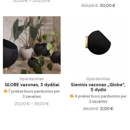
20,00
€
–
200,00
€
100,00
€
50,00
€
Išpardavimas
Išpardavimas
GLOBE vazonas, 3 dydžiai
Sieninis vazonas „Globe”,
S dydis
7 prekės buvo parduotos per
4 prekės buvo parduotos per
3 savaites
3 savaites
20,00
€
–
39,00
€
46,00
€
21,00
€