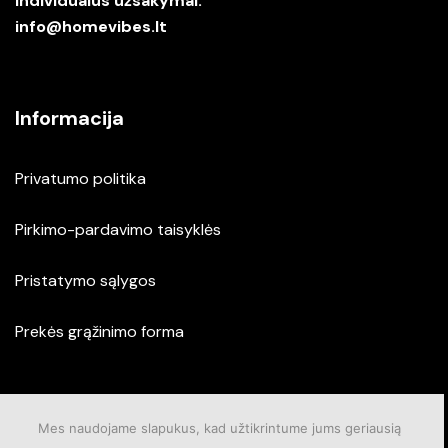
Individualūs užsakymai:
info@homevibes.lt
Informacija
Privatumo politika
Pirkimo-pardavimo taisyklės
Pristatymo sąlygos
Prekės grąžinimo forma
Mes naudojame slapukus, kad užtikrintume jums geriausią