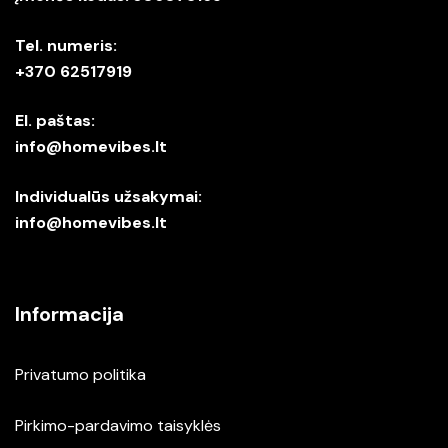
Tel. numeris:
+370 62517919
El. paštas:
info@homevibes.lt
Individualūs užsakymai:
info@homevibes.lt
Informacija
Privatumo politika
Pirkimo-pardavimo taisyklės