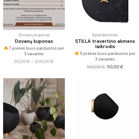
Dovanų kuponai
Išpardavimas
Dovanų kuponas
STILLA travertino akmens
laikrodis
7 prekės buvo parduotos per
5 prekės buvo parduotos per
3 savaites
3 savaites
20,00
€
–
200,00
€
100,00
€
50,00
€