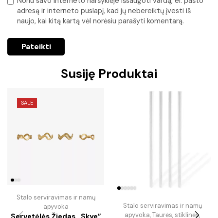
Noriu savo interneto naršyklėje išsaugoti vardą, el. pašto
adresą ir interneto puslapį, kad jų nebereiktų įvesti iš
naujo, kai kitą kartą vėl norėsiu parašyti komentarą.
Susiję Produktai
SALE
Stalo serviravimas ir namų
Stalo serviravimas ir namų
apyvoka
apyvoka
,
Taurės, stiklinės,
Servetėlės Žiedas „Skye”