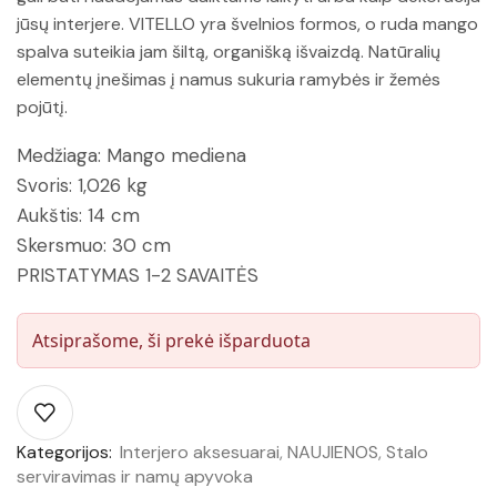
jūsų interjere. VITELLO yra švelnios formos, o ruda mango
spalva suteikia jam šiltą, organišką išvaizdą. Natūralių
elementų įnešimas į namus sukuria ramybės ir žemės
pojūtį.
Medžiaga:
Mango mediena
Svoris:
1,026 kg
Aukštis:
14 cm
Skersmuo:
30 cm
PRISTATYMAS 1-2 SAVAITĖS
Atsiprašome, ši prekė išparduota
Kategorijos:
Interjero aksesuarai
,
NAUJIENOS
,
Stalo
serviravimas ir namų apyvoka