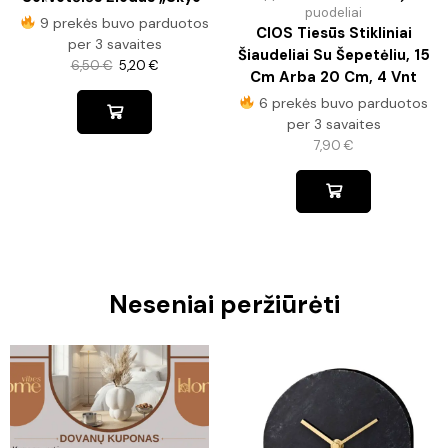
puodeliai
9 prekės buvo parduotos
CIOS Tiesūs Stikliniai
per 3 savaites
Šiaudeliai Su Šepetėliu, 15
6,50
€
5,20
€
Cm Arba 20 Cm, 4 Vnt
6 prekės buvo parduotos
per 3 savaites
7,90
€
Neseniai peržiūrėti