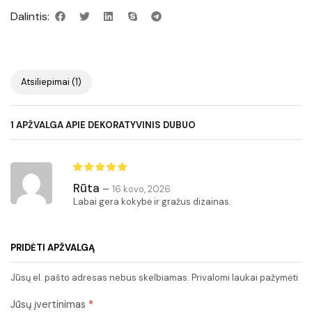
Dalintis:
Atsiliepimai (1)
1 APŽVALGA APIE
DEKORATYVINIS DUBUO
Rūta
–
16 kovo, 2026
Labai gera kokybė ir gražus dizainas.
PRIDĖTI APŽVALGĄ
Jūsų el. pašto adresas nebus skelbiamas. Privalomi laukai pažymėti
Jūsų įvertinimas
*