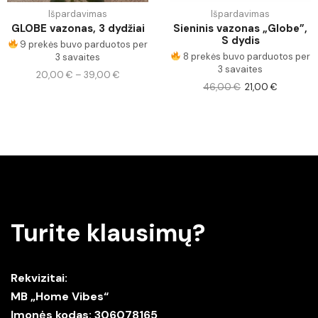
Išpardavimas
Išpardavimas
GLOBE vazonas, 3 dydžiai
Sieninis vazonas „Globe”,
S dydis
9 prekės buvo parduotos per
8 prekės buvo parduotos per
3 savaites
3 savaites
20,00
€
–
39,00
€
46,00
€
21,00
€
Turite klausimų?
Rekvizitai:
MB „Home Vibes“
Įmonės kodas: 306078165