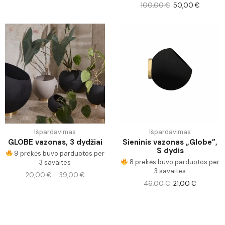
100,00
€
50,00
€
Išpardavimas
Išpardavimas
GLOBE vazonas, 3 dydžiai
Sieninis vazonas „Globe”,
S dydis
9 prekės buvo parduotos per
8 prekės buvo parduotos per
3 savaites
3 savaites
20,00
€
–
39,00
€
46,00
€
21,00
€