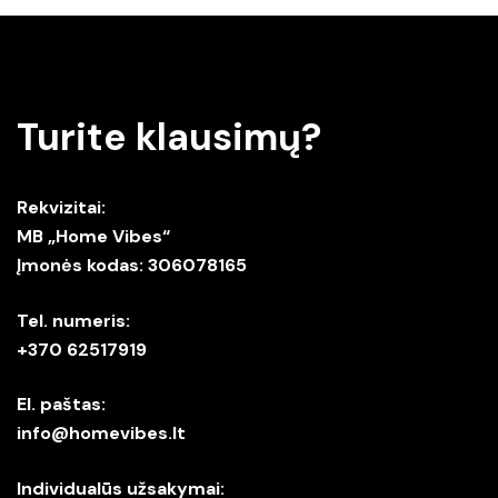
Turite klausimų?
Rekvizitai:
MB „Home Vibes“
Įmonės kodas: 306078165
Tel. numeris:
+370 62517919
El. paštas:
info@homevibes.lt
Individualūs užsakymai: