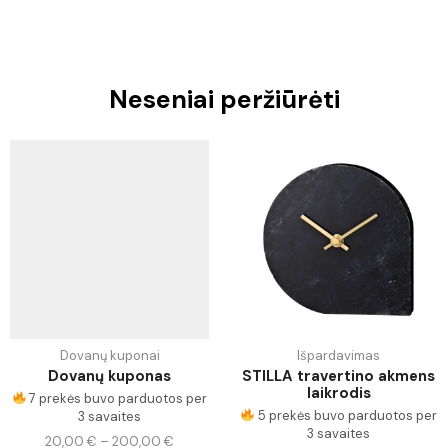
Neseniai peržiūrėti
Dovanų kuponai
Išpardavimas
Dovanų kuponas
STILLA travertino akmens
laikrodis
7 prekės buvo parduotos per
5 prekės buvo parduotos per
3 savaites
3 savaites
20,00
€
–
200,00
€