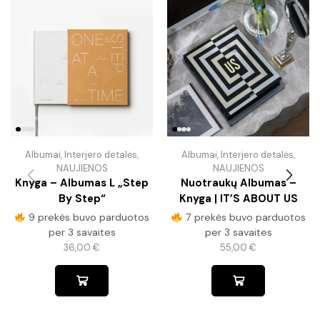
Albumai
,
Interjero detalės
,
Albumai
,
Interjero detalės
,
NAUJIENOS
NAUJIENOS
Knyga – Albumas L „Step
Nuotraukų Albumas –
By Step“
Knyga | IT’S ABOUT US
9 prekės buvo parduotos
7 prekės buvo parduotos
per 3 savaites
per 3 savaites
36,00
€
55,00
€