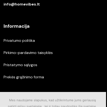
info@homevibes.lt
Informacija
Privatumo politika
Pirkimo-pardavimo taisyklės
Pristatymo sąlygos
Prekės grąžinimo forma
Mes naudojame slapukus, kad užtikrintume jums geriausią
patirtį mūsų svetainėje. Jei ir toliau naudositės šia svetaine,